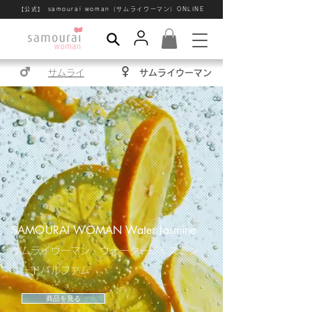
【公式】 samourai woman（サムライウーマン）ONLINE
サムライ
サムライウーマン
SAMOURAI WOMAN Water Jasmine
サムライウーマン ウォータージャスミン
オードパルファム
商品を見る