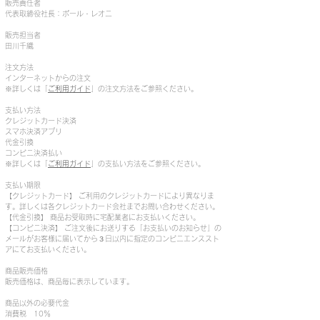
販売責任者
代表取締役社長：ポール・レオニ
販売担当者
​田川千織
注文方法
インターネットからの注文
※詳しくは「
ご利用ガイド
」の注文方法をご参照ください。
支払い方法
クレジットカード決済
スマホ決済アプリ
代金引換
コンビニ決済払い
※詳しくは「
ご利用ガイド
」の支払い方法をご参照ください。
支払い期限
【クレジットカード】 ご利用のクレジットカードにより異なりま
す。詳しくは各クレジットカード会社までお問い合わせください。
【代金引換】 商品お受取時に宅配業者にお支払いください。
【コンビニ決済】 ご注文後にお送りする「お支払いのお知らせ」の
メールがお客様に届いてから３日以内に指定のコンビニエンススト
アにてお支払いください。
商品販売価格
販売価格は、商品毎に表示しています。
商品以外の必要代金
消費税 10％