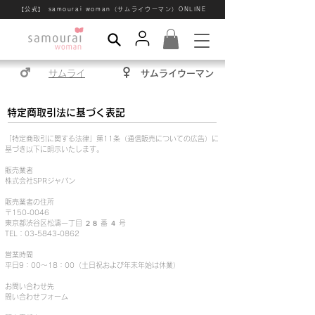
【公式】 samourai woman（サムライウーマン）ONLINE
サムライ
サムライウーマン
特定商取引法に基づく表記
「特定商取引に関する法律」第11条（通信販売についての広告）に
基づき以下に明示いたします。
販売業者
株式会社SPRジャパン
販売業者の住所
〒150-0046
東京都渋谷区松濤一丁目 ２８ 番 ４ 号
TEL：03-5843-0862
営業時間
平日9：00～18：00（土日祝および年末年始は休業）
お問い合わせ先
問い合わせフォーム