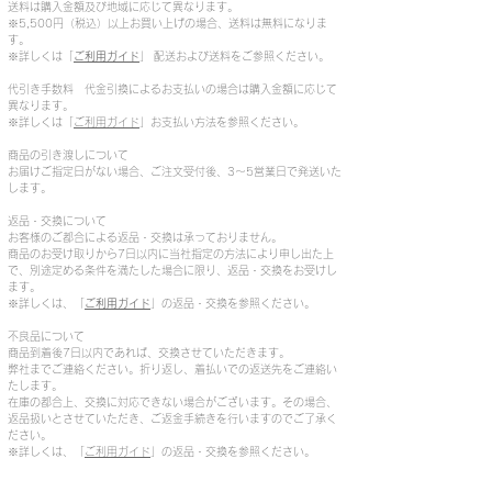
送料は購入金額及び地域に応じて異なります。
※5,500円（税込）以上お買い上げの場合、送料は無料になりま
す。
※詳しくは「
ご利用ガイド
」 配送および送料をご参照ください。
代引き手数料 代金引換によるお支払いの場合は購入金額に応じて
異なります。
※詳しくは「
ご利用ガイド
」お支払い方法を参照ください。
商品の引き渡しについて
お届けご指定日がない場合、ご注文受付後、3～5営業日で発送いた
します。
返品・交換について
お客様のご都合による返品・交換は承っておりません。
商品のお受け取りから7日以内に当社指定の方法により申し出た上
で、別途定める条件を満たした場合に限り、返品・交換をお受けし
ます。
※詳しくは、「
ご利用ガイド
」の返品・交換を参照ください。
不良品について
商品到着後7日以内であれば、交換させていただきます。
弊社までご連絡ください。折り返し、着払いでの返送先をご連絡い
たします。
在庫の都合上、交換に対応できない場合がございます。その場合、
返品扱いとさせていただき、ご返金手続きを行いますのでご了承く
ださい。
※詳しくは、「
ご利用ガイド
」の返品・交換を参照ください。