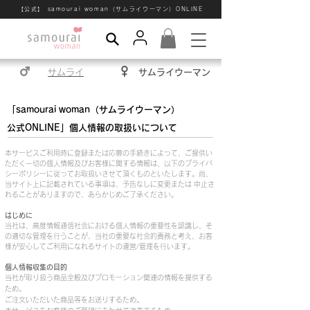
【公式】 samourai woman（サムライウーマン）ONLINE
サムライ
サムライウーマン
「samourai woman（サムライウーマン）
公式ONLINE」個人情報の取扱いについて
本サービスご利用時に登録または応募の手続きによって、ご提供い
ただく一切の個人情報及びお客様に関する情報は、以下のプライバ
シーポリシーに従ってお取扱いさせて頂くものといたします。尚、
当サイト上に記載されている事項は、予告なしに変更または 中止さ
れることがありますので、あらかじめご了承ください。
はじめに
当社は、高度情報通信社会における個人情報の重要性を認識し、そ
の適切な管理を行うことが、当社の重要な社会的責務と考え、お客
様が安心してご利用になれるサイトの運営/管理を行います。
個人情報収集の目的
当社が取り扱う商品全般及びプロモーション関連の情報を提供する
ため。
ご注文いただいた商品等をお送りするため。