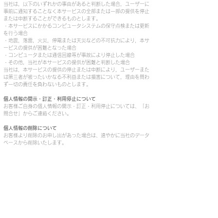
当社は，以下のいずれかの事由があると判断した場合，ユーザーに
事前に通知することなく本サービスの全部または一部の提供を停止
または中断することができるものとします。
・本サービスにかかるコンピュータシステムの保守点検または更新
を行う場合
・地震，落雷，火災，停電または天災などの不可抗力により，本サ
ービスの提供が困難となった場合
・コンピュータまたは通信回線等が事故により停止した場合
・その他，当社が本サービスの提供が困難と判断した場合
当社は，本サービスの提供の停止または中断により，ユーザーまた
は第三者が被ったいかなる不利益または損害について，理由を問わ
ず一切の責任を負わないものとします。
個人情報の開示・訂正・利用停止について
お客様ご自身の個人情報の開示・訂正・利用停止については、「お
問合せ」からご連絡ください。
個人情報の削除について
お客様より削除のお申し出があった場合は、速やかに当社のデータ
ベースから削除いたします。
ご利用ガイド
会員登録