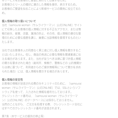
本サービスをお客様のご要望にあわせて改善するため。
お客様ひとり一人の嗜好に適合した情報を提供、表示するため。
お客様のご要望を知ることにより新規サービスの開発に役立てるた
め。
個人情報の取り扱いについて
当社「samourai woman（サムライウーマン）公式ONLINE」サイト
にて収集したお客様の個人情報に対する不正なアクセス、または情
報の紛失、破棄、改竄、漏洩の防止、その他、個人情報の適切な管
理のために必要な措置を講じ、厳重に当該情報を管理するものとい
たします。
当社ではお客様本人の同意なく第三者に対し個人情報を開示するこ
とはいたしません。但し、商品の発送に必要な情報を関連業者に伝
える場合があります。また、当社が従うべき法律に基づき個人情報
の開示を要求された場合（裁判所、検察庁、警察などの 公的機関か
ら法律に基づいて、利用者からのご提供情報等について開示を求め
られた場合）には、個人情報を開示する場合があります。
個人情報の安全性
お客様の情報が送信される際のセキュリティのために、「
samourai
woman
（
サムライウーマン
）公式ONLINE」では、SSLというソフ
トウェアを使って、入力された情報を暗号化しております。
クレジットカード番号は、「
samourai woman
（
サムライウーマ
ン
）公式ONLINE」のデータベースには保存しておりません。
当然のことながら、 ご注文を処理する際、 クレジットカード会社に
はすべてのクレジットカード番号が送信されます。
第7条（本サービスの提供の停止等）