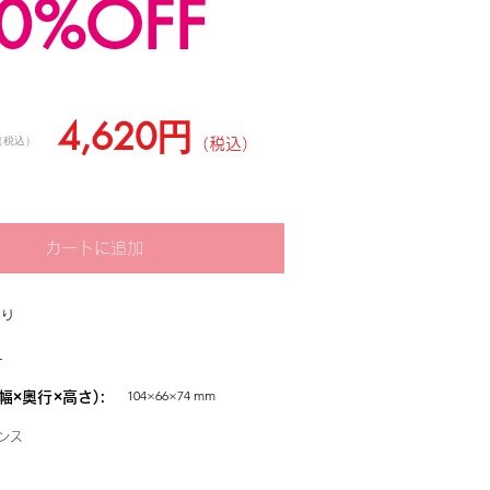
40%OFF
4,620円
（税込）
（税込）
カートに追加
あり
L
104×66×74 mm
幅×奥行×高さ):
ンス