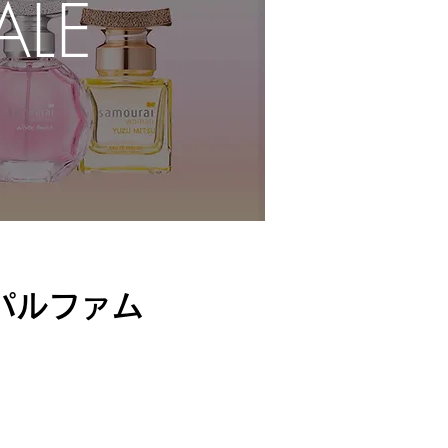
ALE
F
パルファム