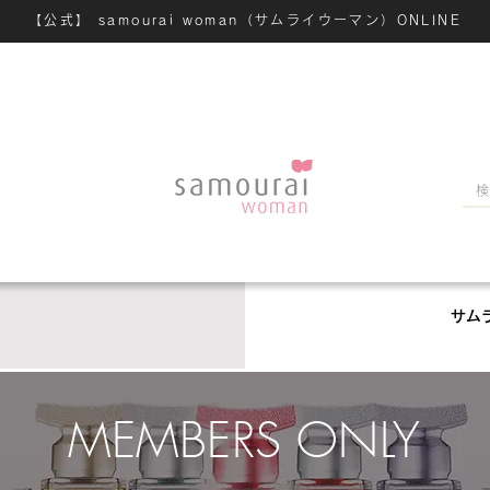
【公式】 samourai woman（サムライウーマン）ONLINE
サム
MEMBERS ONLY