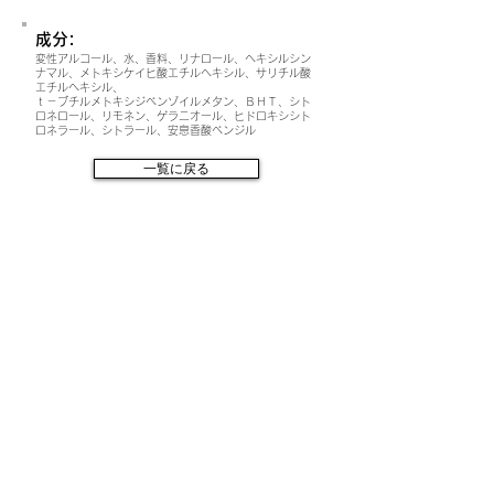
成分:
変性アルコール、水、香料、リナロール、ヘキシルシン
ナマル、メトキシケイヒ酸エチルヘキシル、サリチル酸
エチルヘキシル、
ｔ－ブチルメトキシジベンゾイルメタン、ＢＨＴ、シト
ロネロール、リモネン、ゲラニオール、ヒドロキシシト
ロネラール、シトラール、安息香酸ベンジル
一覧に戻る
シェアする
関連商品