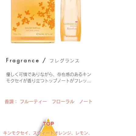
Fragrance /
フレグランス
優しく可憐でありながら、存在感のあるキン
モクセイが香り立つトップノートがフレッシ
ュに弾けて広がります。ミドルノートではリ
リーオブザバレイやピオニーなどの花々、ピ
ーチや洋梨の甘いフルーツが華やかに続きま
香調： フルーティー フローラル ノート
す。ラストノートでは落ち着きのあるヴァイ
オレットウッドにアンバーやムスクのさり気
ない甘さが重なり、このフレグランスに奥行
TOP
きと深みを与えています。
キンモクセイ、スウィートオレンジ、レモン、