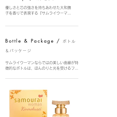
優しさと芯の強さを持ちあわせた大和撫
子を香りで表現する『サムライウーマ
ン』が、フルーティーフローラルの香調
に和のニュアンスを加えた、キンモクセ
イのフレグランスを創りました。季節の
移ろいを感じさせるキンモクセイと、清
Bottle & Package /
楚な花々や柔らかく甘い果

ボトル
実が溶け合います。いきいきとした可憐
＆パッケージ
さに上品でぬくもりのある余韻が続く、
心満たされる香りです。
サムライウーマンならではの美しい曲線が特
徴的なボトルは、ほんのりと光を受けるフロ
ストガラスが上品な印象で、ピンクゴールド
のキャップが温かさと気品を添えています。
パッケージには可憐で華やかなキンモクセイ
の花々が咲き誇り、目の前に広がる甘く明る
い香りの世界の高揚感を与えます。