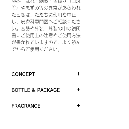
ゆみ・はれ・刺激・色抜け（白斑
等）や黒ずみ等の異常があらわれ
たときは、ただちに使用を中止
し、皮膚科専門医へご相談くださ
い。容器や外装、外装の中の説明
書にご使用上の注意やご使用方法
が書かれていますので、よく読ん
でからご使用ください。
CONCEPT
慎みを心得たエレガントな女性の姿
BOTTLE & PACKAGE
は、鮮やかで深みのあるアスターの花
を連想させます。
女性のしなやかなボディラインを表現
優雅で誠実、しなやかに生きる女性の
FRAGRANCE
したサムライウーマンのボトルが落ち
姿を、透明感のあるピュアな花々の香
着きのある深いブルーにアレンジさ
りで創り出します。
フレッシュにきらめくトップはピュア
れ、
ロータスとフルーティーの爽やかな甘
美しく繊細な女性をイメージさせる一
さと透明感あるウォータリーな香り、